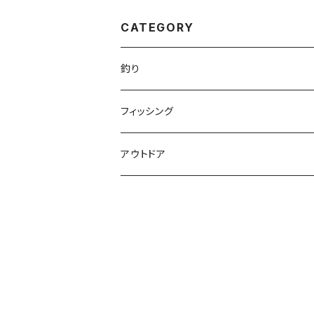
CATEGORY
釣り
アウトドア
フィッシング
大物釣り
フィッシング
アウトドア
ルアー
マリンスポーツ
レザー用品